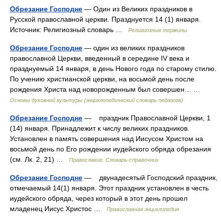
Обрезание Господне
— Один из Великих праздников в
Русской православной церкви. Празднуется 14 (1) января.
Источник: Религиозный словарь …
Религиозные термины
Обрезание Господне
— один из великих праздников
православной Церкви, введенный в середине IV века и
празднуемый 14 января, в день Нового года по старому стилю.
По учению христианской церкви, на восьмой день после
рождения Христа над новорожденным был совершен… …
Основы духовной культуры (энциклопедический словарь педагога)
Обрезание Господне
— праздник Православной Церкви, 1
(14) января. Принадлежит к числу великих праздников.
Установлен в память совершения над Иисусом Христом на
восьмой день по Его рождении иудейского обряда обрезания
(см. Лк. 2, 21) …
Православие. Словарь-справочник
Обрезание Господне
— двунадесятый Господский праздник,
отмечаемый 14(1) января. Этот праздник установлен в честь
иудейского обряда, через который в этот день прошел
младенец Иисус Христос …
Православная энциклопедия