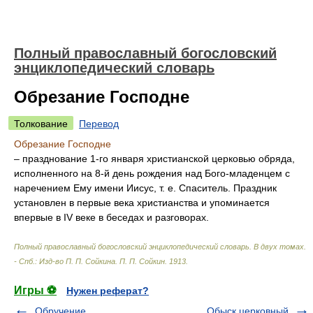
Полный православный богословский
энциклопедический словарь
Обрезание Господне
Толкование
Перевод
Обрезание Господне
– празднование 1-го января христианской церковью обряда,
исполненного на 8-й день рождения над Бого-младенцем с
наречением Ему имени Иисус, т. е. Спаситель. Праздник
установлен в первые века христианства и упоминается
впервые в IV веке в беседах и разговорах.
Полный православный богословский энциклопедический словарь. В двух томах.
- Спб.: Изд-во П. П. Сойкина
.
П. П. Сойкин
.
1913
.
Игры ⚽
Нужен реферат?
Обручение
Обыск церковный